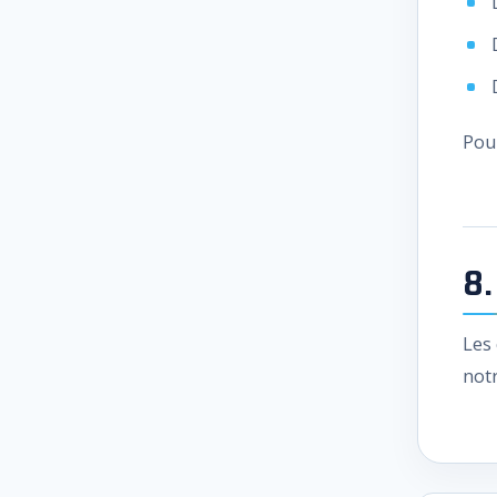
Pou
8.
Les
not