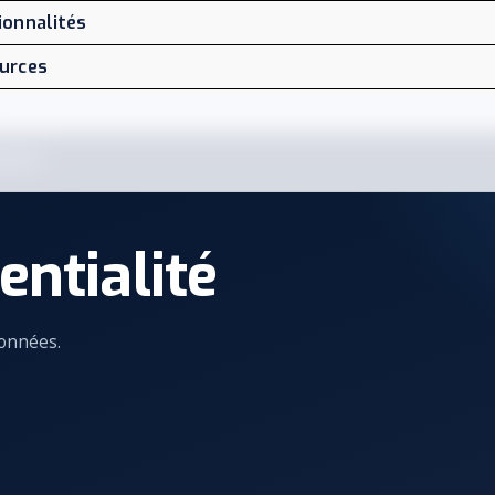
ionnalités
urces
ntact
entialité
données.