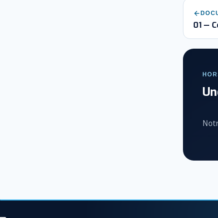
DOC
01 — C
HOR
Un
Notr